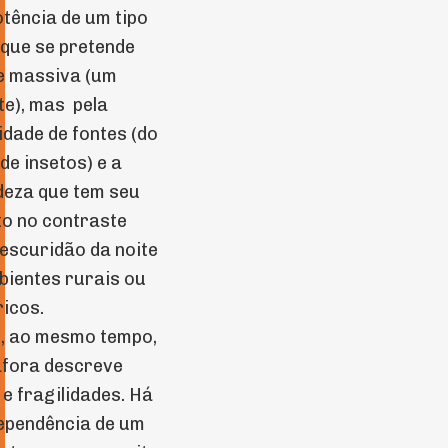
otência de um tipo
 que se pretende
e massiva (um
te), mas pela
idade de fontes (do
de insetos) e a
deza que tem seu
o no contraste
escuridão da noite
ientes rurais ou
ricos.
, ao mesmo tempo,
áfora descreve
 e fragilidades. Há
ependência de um