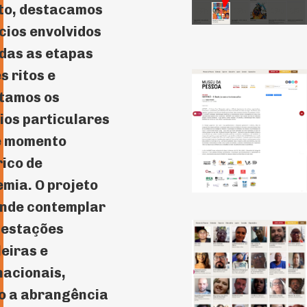
to, destacamos
ícios envolvidos
das as etapas
s ritos e
tamos os
ios particulares
e momento
rico de
mia. O projeto
nde contemplar
festações
leiras e
nacionais,
o a abrangência