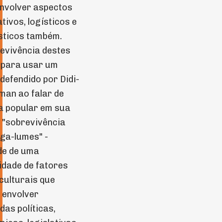
nvolver aspectos
tivos, logísticos e
ísticos também.
evivência destes
- para usar um
defendido por Didi-
an ao falar de
a popular em sua
 "sobrevivência
ga-lumes" -
de de uma
idade de fatores
culturais que
 envolver
as políticas,