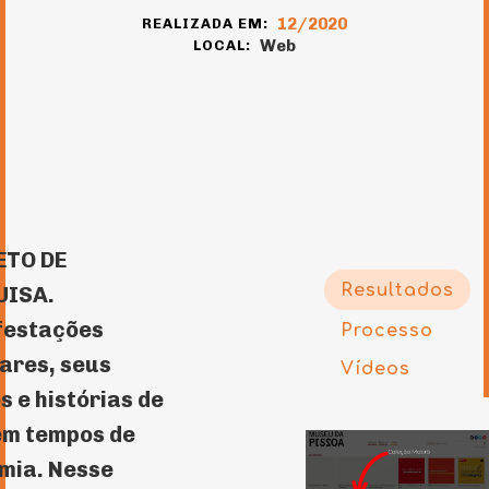
12/2020
REALIZADA EM:
Web
LOCAL:
ETO DE
Resultados
UISA.
festações
Processo
ares, seus
Vídeos
os e histórias de
em tempos de
mia. Nesse