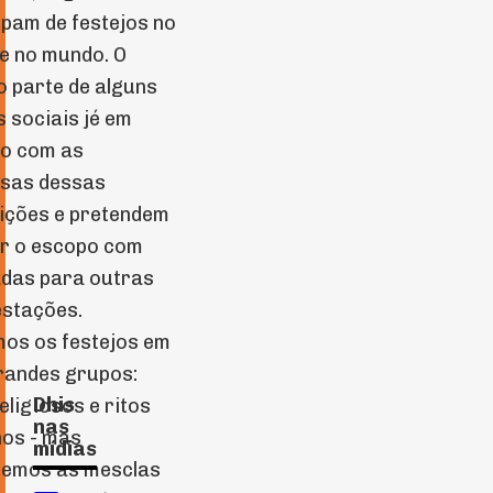
ipam de festejos no
 e no mundo. O
o parte de alguns
 sociais jé em
to com as
isas dessas
uições e pretendem
r o escopo com
das para outras
estações.
mos os festejos em
randes grupos:
Dhis
religiosos e ritos
nas
os - mas
mídias
demos as mesclas