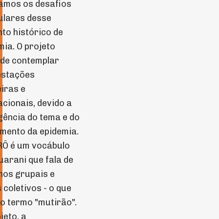
amos os desafios
ulares desse
o histórico de
ia. O projeto
de contemplar
estações
eiras e
acionais, devido a
ência do tema e do
mento da epidemia.
Ô é um vocábulo
uarani que fala de
hos grupais e
s coletivos - o que
o termo "mutirão".
jeto, a