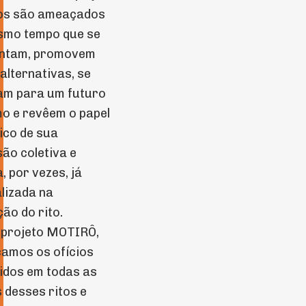
cos são ameaçados
smo tempo que se
entam, promovem
alternativas, se
am para um futuro
o e revêem o papel
ico de sua
ão coletiva e
, por vezes, já
lizada na
ção do rito.
 projeto MOTIRÔ,
amos os ofícios
idos em todas as
 desses ritos e