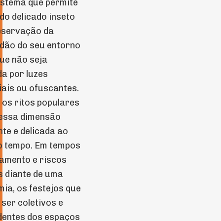
stema que permite
 do delicado inseto
eservação da
dão do seu entorno
ue não seja
a por luzes
ciais ou ofuscantes.
 os ritos populares
 essa dimensão
te e delicada ao
 tempo. Em tempos
lamento e riscos
s diante de uma
ia, os festejos que
ser coletivos e
dentes dos espaços