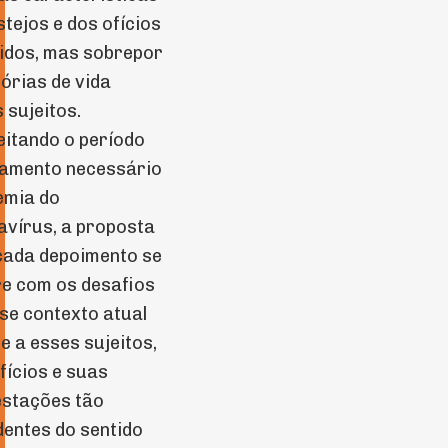
stejos e dos ofícios
idos, mas sobrepor
tórias de vida
 sujeitos.
itando o período
lamento necessário
emia do
vírus, a proposta
cada depoimento se
e com os desafios
se contexto atual
e a esses sujeitos,
fícios e suas
estações tão
entes do sentido