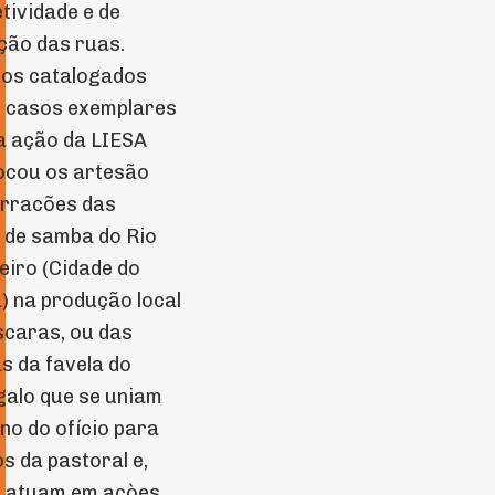
etividade e de
ção das ruas.
mos catalogados
s casos exemplares
a ação da LIESA
ocou os artesão
arracões das
 de samba do Rio
eiro (Cidade do
 na produção local
caras, ou das
s da favela do
alo que se uniam
no do ofício para
os da pastoral e,
, atuam em açòes