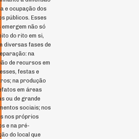
va e ocupação dos
s públicos. Esses
s emergem não só
ito do rito em si,
 diversas fases de
eparação: na
ção de recursos em
sses, festas e
ros; na produção
efatos em áreas
as ou de grande
entos sociais; nos
s nos próprios
s e na pré-
ão do local que