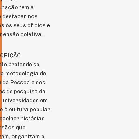
inação tem a
 destacar nos
os os seus ofícios e
mensão coletiva.
DESCRIÇÃO
eto pretende se
da metodologia do
 da Pessoa e dos
os de pesquisa de
 universidades em
o à cultura popular
ecolher histórias
esãos que
zem, organizam e