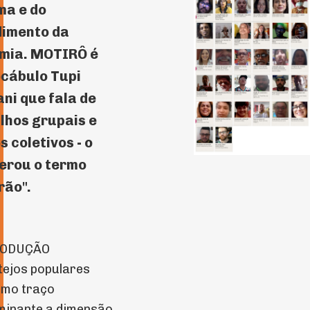
ma e do
imento da
mia. MOTIRÔ é
cábulo Tupi
ni que fala de
lhos grupais e
s coletivos - o
erou o termo
rão".
RODUÇÃO
tejos populares
omo traço
minante a dimensão