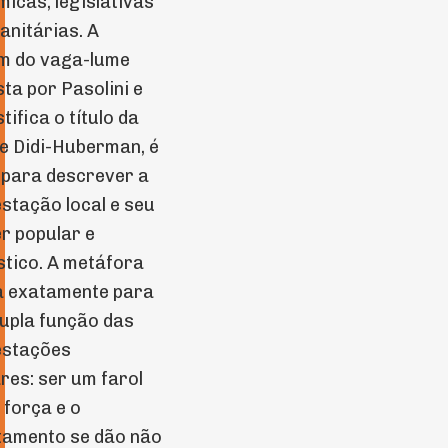
icas, legislativas
sanitárias. A
m do vaga-lume
ta por Pasolini e
tifica o título da
e Didi-Huberman, é
para descrever a
stação local e seu
r popular e
ístico. A metáfora
a exatamente para
upla função das
estações
res: ser um farol
 força e o
tamento se dão não